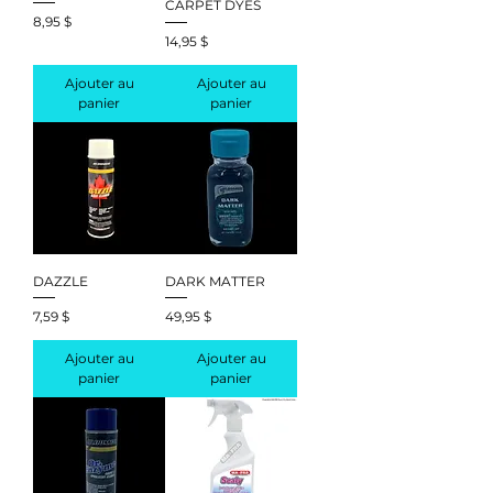
CARPET DYES
Prix
8,95 $
Prix
14,95 $
Ajouter au
Ajouter au
panier
panier
DAZZLE
DARK MATTER
Prix
Prix
7,59 $
49,95 $
Ajouter au
Ajouter au
panier
panier