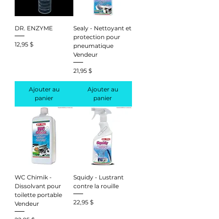
DR. ENZYME
Sealy - Nettoyant et
protection pour
Prix
12,95 $
pneumatique
Vendeur
Prix
21,95 $
Ajouter au
Ajouter au
panier
panier
WC Chimik -
Squidy - Lustrant
Dissolvant pour
contre la rouille
toilette portable
Prix
22,95 $
Vendeur