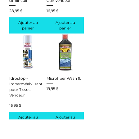
simili-cuir
Cuir Vendeur
Prix
Prix
28,95 $
16,95 $
Ajouter au
Ajouter au
panier
panier
Idrostop -
Microfiber Wash 1L
Imperméabilisant
Prix
19,95 $
pour Tissus
Vendeur
Prix
16,95 $
Ajouter au
Ajouter au
panier
panier