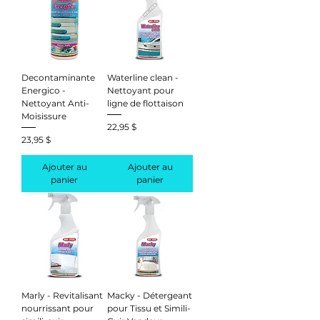
Decontaminante
Waterline clean -
Energico -
Nettoyant pour
Nettoyant Anti-
ligne de flottaison
Moisissure
Prix
22,95 $
Prix
23,95 $
Ajouter au
Ajouter au
panier
panier
Marly - Revitalisant
Macky - Détergeant
nourrissant pour
pour Tissu et Simili-