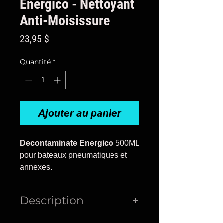
Energico - Nettoyant
Anti-Moisissure
Prix
23,95 $
Quantité
*
Ajouter au panier
Decontaminate Energico
500ML
pour bateaux pneumatiques et
annexes.
Description
Ce produit en gel a été