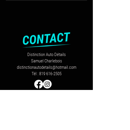
Distinction Auto Détails
Samuel Charlebois
distinctionautodetails@hotmail.com
Tél :
819 616-2505
Politique de confidentialité