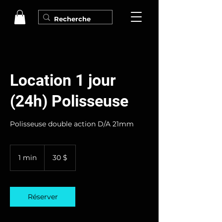
Location 1 jour
(24h) Polisseuse
Polisseuse double action D/A 21mm
30 dollars
canadiens
1 min
1
30 $
m
i
n
Réserver