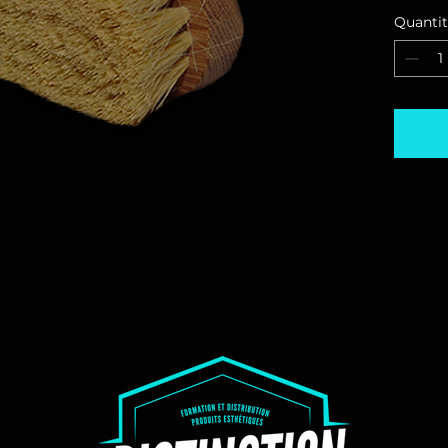
sièges.
Quanti