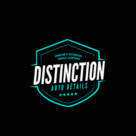
hydr
La p
comp
déve
grand
corr
déta
excl
Si d
rinç
util
d'app
voit
faci
notr
Bene
étud
labo