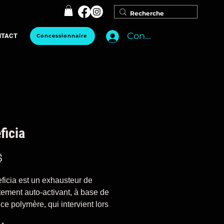
Connexion
NTACT
Concessionnaire
ficia
Prix
$
ficia est un exhausteur de
tement auto-activant, à base de
ce polymère, qui intervient lors
a pulvérisation d'eau, complétant