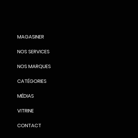
ophobe élevé.
hilosophie Mafra a été prise en
te dans la phase de
loppement de Beneficia la plus
e facilité d'utilisation et la
MAGASINER
ection aisée des erreurs de
il (grâce à notre technologie
NOS SERVICES
usive «I Forgive You»).
es halos apparaissent après le
NOS MARQUES
age en raison d'une mauvaise
isation causée par des conditions
CATÉGORIES
lication extrêmes (soleil,
ure chaude), ils peuvent être
MÉDIAS
lement corrigés en appliquant
e quick detailer Perfecta
VITRINE
ficia a été minutieusement
ié, développé et testé dans les
CONTACT
ratoires Mafra en coopération