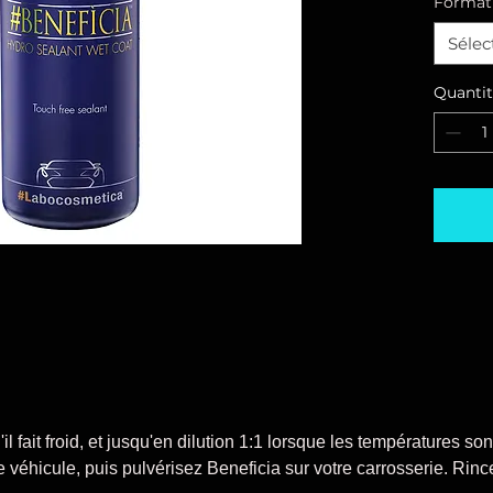
Format
ains
Mafr
Sélec
Bene
surf
Quanti
excr
même
et au
séch
de la
scell
d'ap
cons
rayu
Son 
rapi
une 
une d
u'il fait froid, et jusqu'en dilution 1:1 lorsque les températures so
donn
re véhicule, puis pulvérisez Beneficia sur votre carrosserie. Rin
éton