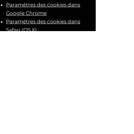
Paramètres des cookies dans
Google Chrome
Paramètres des cookies dans
Safari (OS X)
Paramètres des cookies dans
Safari (iOS)
Paramètres des cookies dans
Android
Pour refuser et empêcher que
vos données soient utilisées par
Google Analytics sur tous les
sites web, consultez les
instructions
suivantes :
https://tools.google.
com/dlpage/gaoptout?hl=fr
.